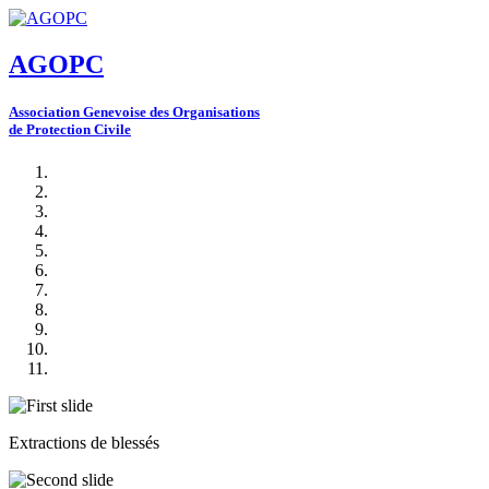
AGOPC
A
ssociation
G
enevoise des
O
rganisations
de
P
rotection
C
ivile
Extractions de blessés