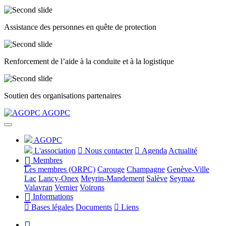
Assistance des personnes en quête de protection
Renforcement de l’aide à la conduite et à la logistique
Soutien des organisations partenaires
Précédent
Suivant
AGOPC
AGOPC
L'association
Nous contacter
Agenda
Actualité
Membres
Les membres (ORPC)
Carouge
Champagne
Genève-Ville
Lac
Lancy-Onex
Meyrin-Mandement
Salève
Seymaz
Valavran
Vernier
Voirons
Informations
Bases légales
Documents
Liens