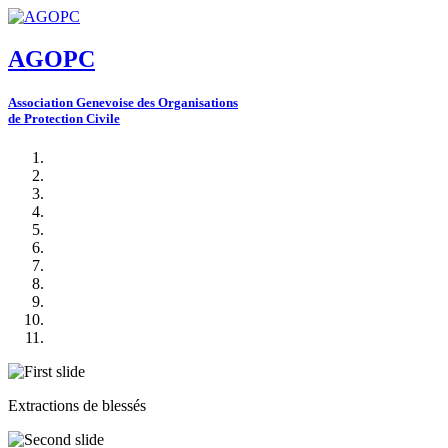
AGOPC
A
ssociation
G
enevoise des
O
rganisations
de
P
rotection
C
ivile
Extractions de blessés