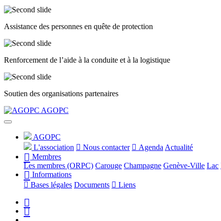
Assistance des personnes en quête de protection
Renforcement de l’aide à la conduite et à la logistique
Soutien des organisations partenaires
Précédent
Suivant
AGOPC
AGOPC
L'association
Nous contacter
Agenda
Actualité
Membres
Les membres (ORPC)
Carouge
Champagne
Genève-Ville
Lac
Informations
Bases légales
Documents
Liens