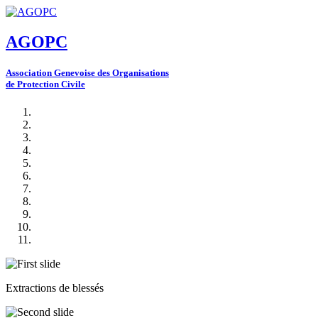
AGOPC
A
ssociation
G
enevoise des
O
rganisations
de
P
rotection
C
ivile
Extractions de blessés