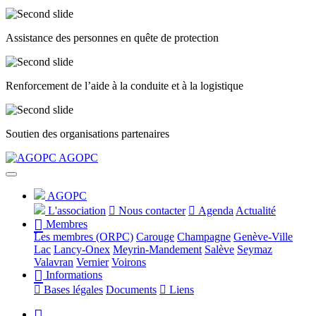
Assistance des personnes en quête de protection
Renforcement de l’aide à la conduite et à la logistique
Soutien des organisations partenaires
Précédent
Suivant
AGOPC
AGOPC
L'association
Nous contacter
Agenda
Actualité
Membres
Les membres (ORPC)
Carouge
Champagne
Genève-Ville
Lac
Lancy-Onex
Meyrin-Mandement
Salève
Seymaz
Valavran
Vernier
Voirons
Informations
Bases légales
Documents
Liens