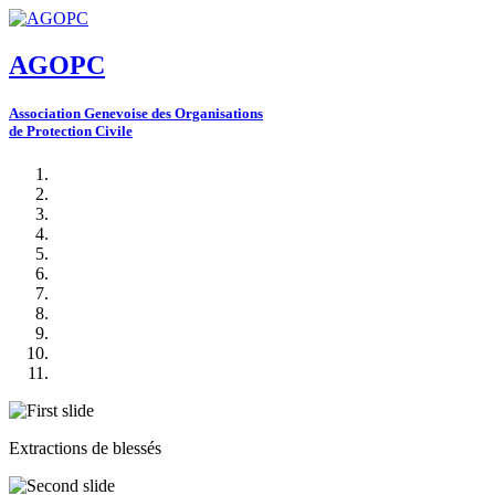
AGOPC
A
ssociation
G
enevoise des
O
rganisations
de
P
rotection
C
ivile
Extractions de blessés