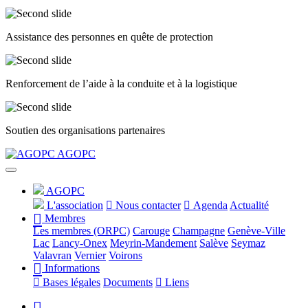
Assistance des personnes en quête de protection
Renforcement de l’aide à la conduite et à la logistique
Soutien des organisations partenaires
Précédent
Suivant
AGOPC
AGOPC
L'association
Nous contacter
Agenda
Actualité
Membres
Les membres (ORPC)
Carouge
Champagne
Genève-Ville
Lac
Lancy-Onex
Meyrin-Mandement
Salève
Seymaz
Valavran
Vernier
Voirons
Informations
Bases légales
Documents
Liens