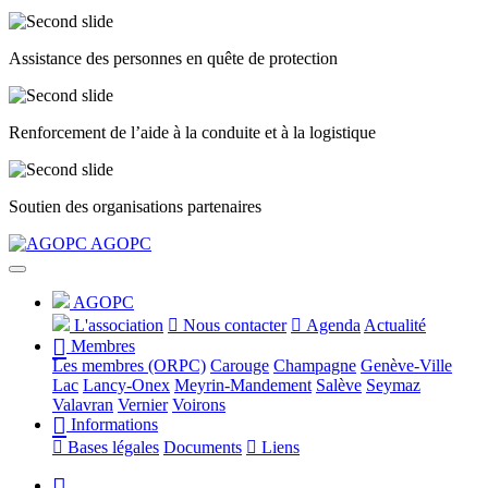
Assistance des personnes en quête de protection
Renforcement de l’aide à la conduite et à la logistique
Soutien des organisations partenaires
Précédent
Suivant
AGOPC
AGOPC
L'association
Nous contacter
Agenda
Actualité
Membres
Les membres (ORPC)
Carouge
Champagne
Genève-Ville
Lac
Lancy-Onex
Meyrin-Mandement
Salève
Seymaz
Valavran
Vernier
Voirons
Informations
Bases légales
Documents
Liens