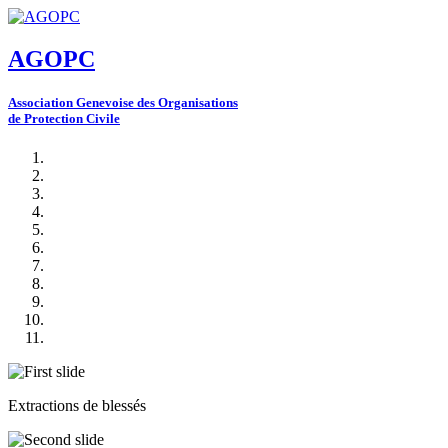
AGOPC
A
ssociation
G
enevoise des
O
rganisations
de
P
rotection
C
ivile
Extractions de blessés