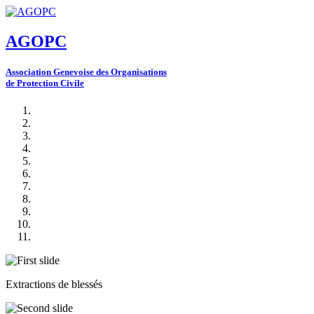
AGOPC
A
ssociation
G
enevoise des
O
rganisations
de
P
rotection
C
ivile
Extractions de blessés