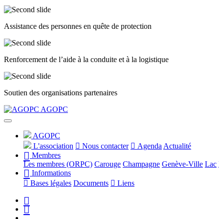
Assistance des personnes en quête de protection
Renforcement de l’aide à la conduite et à la logistique
Soutien des organisations partenaires
Précédent
Suivant
AGOPC
AGOPC
L'association
Nous contacter
Agenda
Actualité
Membres
Les membres (ORPC)
Carouge
Champagne
Genève-Ville
Lac
Informations
Bases légales
Documents
Liens