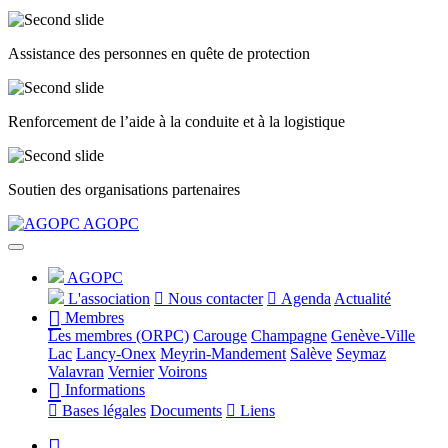
Assistance des personnes en quête de protection
Renforcement de l’aide à la conduite et à la logistique
Soutien des organisations partenaires
Précédent
Suivant
AGOPC
AGOPC
L'association
Nous contacter
Agenda
Actualité
Membres
Les membres (ORPC)
Carouge
Champagne
Genève-Ville
Lac
Lancy-Onex
Meyrin-Mandement
Salève
Seymaz
Valavran
Vernier
Voirons
Informations
Bases légales
Documents
Liens