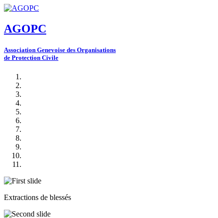
AGOPC
A
ssociation
G
enevoise des
O
rganisations
de
P
rotection
C
ivile
Extractions de blessés