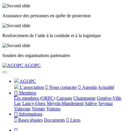
Assistance des personnes en quête de protection
Renforcement de l’aide à la conduite et à la logistique
Soutien des organisations partenaires
Précédent
Suivant
AGOPC
AGOPC
L'association
Nous contacter
Agenda
Actualité
Membres
Les membres (ORPC)
Carouge
Champagne
Genève-Ville
Lac
Lancy-Onex
Meyrin-Mandement
Salève
Seymaz
Valavran
Vernier
Voirons
Informations
Bases légales
Documents
Liens