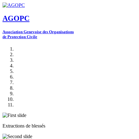
AGOPC
A
ssociation
G
enevoise des
O
rganisations
de
P
rotection
C
ivile
Extractions de blessés