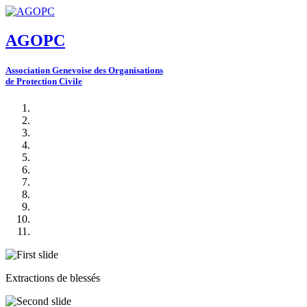
AGOPC
A
ssociation
G
enevoise des
O
rganisations
de
P
rotection
C
ivile
Extractions de blessés