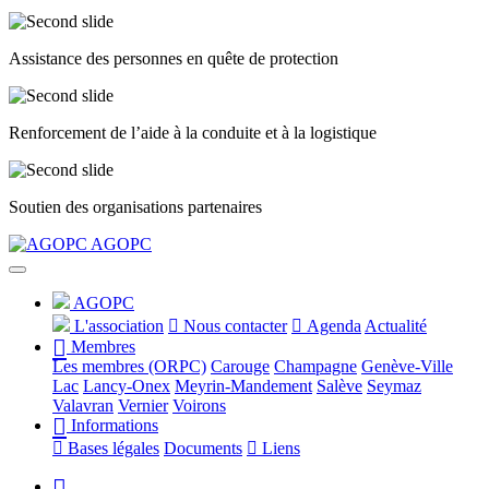
Assistance des personnes en quête de protection
Renforcement de l’aide à la conduite et à la logistique
Soutien des organisations partenaires
Précédent
Suivant
AGOPC
AGOPC
L'association
Nous contacter
Agenda
Actualité
Membres
Les membres (ORPC)
Carouge
Champagne
Genève-Ville
Lac
Lancy-Onex
Meyrin-Mandement
Salève
Seymaz
Valavran
Vernier
Voirons
Informations
Bases légales
Documents
Liens