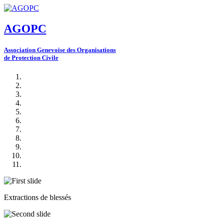
AGOPC
A
ssociation
G
enevoise des
O
rganisations
de
P
rotection
C
ivile
Extractions de blessés