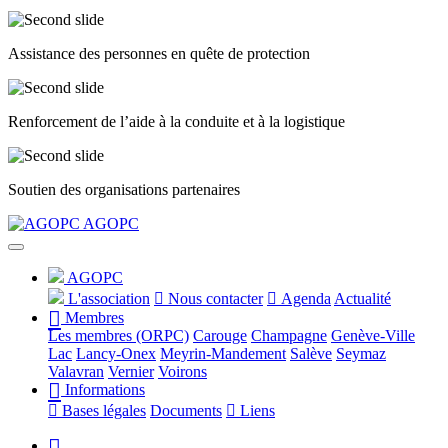
Assistance des personnes en quête de protection
Renforcement de l’aide à la conduite et à la logistique
Soutien des organisations partenaires
Précédent
Suivant
AGOPC
AGOPC
L'association
Nous contacter
Agenda
Actualité
Membres
Les membres (ORPC)
Carouge
Champagne
Genève-Ville
Lac
Lancy-Onex
Meyrin-Mandement
Salève
Seymaz
Valavran
Vernier
Voirons
Informations
Bases légales
Documents
Liens