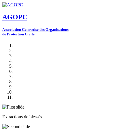
AGOPC
A
ssociation
G
enevoise des
O
rganisations
de
P
rotection
C
ivile
Extractions de blessés