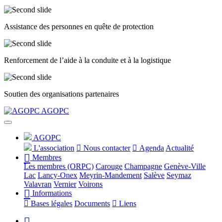
Assistance des personnes en quête de protection
Renforcement de l’aide à la conduite et à la logistique
Soutien des organisations partenaires
Précédent
Suivant
AGOPC
AGOPC
L'association
Nous contacter
Agenda
Actualité
Membres
Les membres (ORPC)
Carouge
Champagne
Genève-Ville
Lac
Lancy-Onex
Meyrin-Mandement
Salève
Seymaz
Valavran
Vernier
Voirons
Informations
Bases légales
Documents
Liens