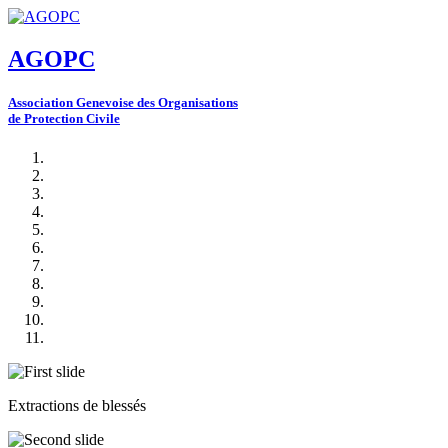
AGOPC
A
ssociation
G
enevoise des
O
rganisations
de
P
rotection
C
ivile
Extractions de blessés