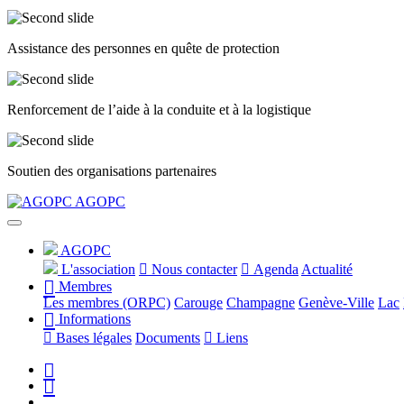
Assistance des personnes en quête de protection
Renforcement de l’aide à la conduite et à la logistique
Soutien des organisations partenaires
Précédent
Suivant
AGOPC
AGOPC
L'association
Nous contacter
Agenda
Actualité
Membres
Les membres (ORPC)
Carouge
Champagne
Genève-Ville
Lac
Informations
Bases légales
Documents
Liens