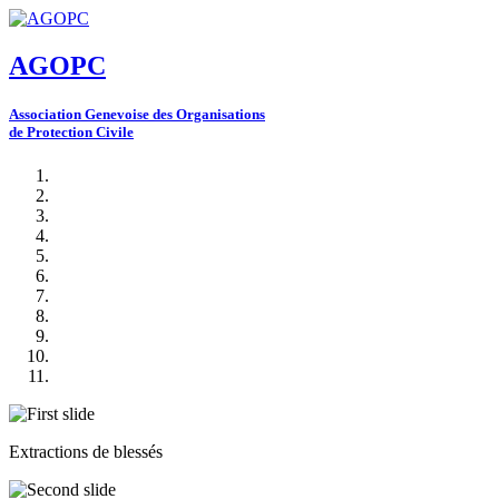
AGOPC
A
ssociation
G
enevoise des
O
rganisations
de
P
rotection
C
ivile
Extractions de blessés