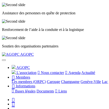
Assistance des personnes en quête de protection
Renforcement de l’aide à la conduite et à la logistique
Soutien des organisations partenaires
Précédent
Suivant
AGOPC
AGOPC
L'association
Nous contacter
Agenda
Actualité
Membres
Les membres (ORPC)
Carouge
Champagne
Genève-Ville
Lac
Informations
Bases légales
Documents
Liens