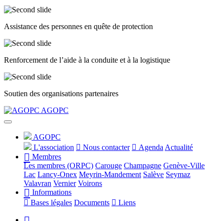
Assistance des personnes en quête de protection
Renforcement de l’aide à la conduite et à la logistique
Soutien des organisations partenaires
Précédent
Suivant
AGOPC
AGOPC
L'association
Nous contacter
Agenda
Actualité
Membres
Les membres (ORPC)
Carouge
Champagne
Genève-Ville
Lac
Lancy-Onex
Meyrin-Mandement
Salève
Seymaz
Valavran
Vernier
Voirons
Informations
Bases légales
Documents
Liens